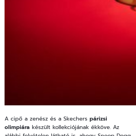
A cipő a zenész és a Skechers
párizsi
olimpiára
készült kollekciójának ékköve. Az
alábbi felvételen látható is, ahogy Snoop Dogg