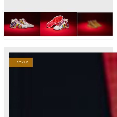
6
FOTÓ
STYLE