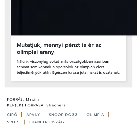
Mutatjuk, mennyi pénzt is ér az
olimpiai arany
Nálunk viszonylag sokat, más országokban azonban
semmit sem kapnak a sportolók az olimpián elért
teljesítményük után. Egészen furcsa jutalmakat is osztanak.
FORRÁS:
Maxim
KÉP(EK) FORRÁSA:
Skechers
CIPŐ
ARANY
SNOOP DOGG
OLIMPIA
SPORT
FRANCIAORSZÁG