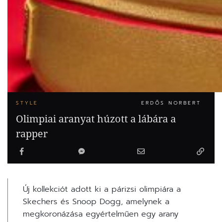
STYLE
ERDŐS NORBERT
Olimpiai aranyat húzott a lábára a
rapper
Új kollekciót adott ki a párizsi olimpiára a
Skechers és Snoop Dogg, amelynek a
megkoronázása egyértelműen egy arany