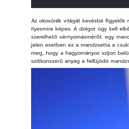
Az okosórák világát kevésbé figyelő
ilyesmire képes. A dolgot úgy kell elk
szerelhető vérnyomásmérőt: egy mandzs
jelen esetben ez a mandzsetta a csukló
meg, hogy a hagyományos szíjon belül 
szilikonszerű anyag a felfújódó mandzs