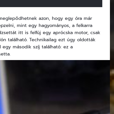
k meglepődhetnek azon, hogy egy óra már
épzelni, mint egy hagyományos, a felkarra
ettát itt is felfúj egy aprócska motor, csak
n található. Technikailag ezt úgy oldották
egy második szíj található: ez a
etta.