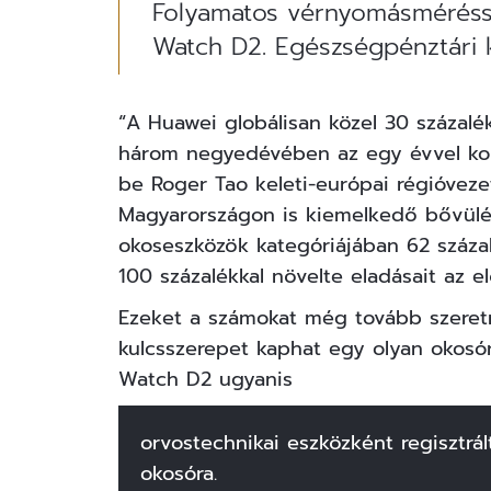
Folyamatos vérnyomásmérésse
Watch D2. Egészségpénztári ká
“A
Huawei
globálisan közel 30 százalé
három negyedévében az egy évvel kor
be Roger Tao keleti-európai régióveze
Magyarországon is kiemelkedő bővülés
okoseszközök kategóriájában 62 száz
100 százalékkal növelte eladásait az e
Ezeket a számokat még tovább szeretn
kulcsszerepet kaphat egy olyan okosó
Watch D2 ugyanis
orvostechnikai eszközként regisztrál
okosóra.