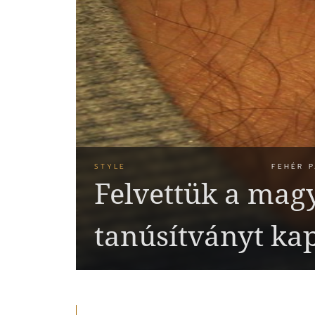
STYLE
FEHÉR P
Felvettük a mag
tanúsítványt ka