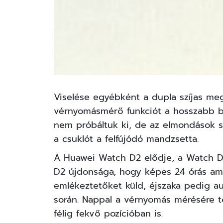
Viselése egyébként a dupla szíjas meg
vérnyomásmérő funkciót a hosszabb be
nem próbáltuk ki, de az elmondások sz
a csuklót a felfújódó mandzsetta.
A Huawei Watch D2 elődje, a Watch D 
D2 újdonsága, hogy képes 24 órás am
emlékeztetőket küld, éjszaka pedig a
során. Nappal a vérnyomás mérésére tö
félig fekvő pozícióban is.