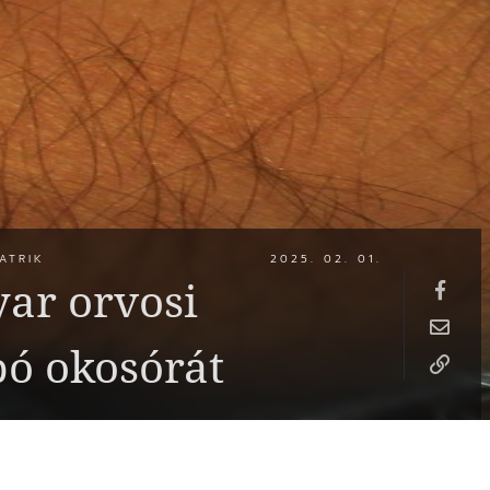
ATRIK
2025. 02. 01.
yar orvosi
pó okosórát