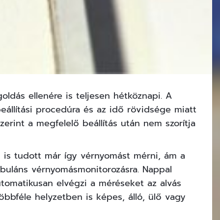
oldás ellenére is teljesen hétköznapi. A
állítási procedúra és az idő rövidsége miatt
erint a megfelelő beállítás után nem szorítja
is tudott már így vérnyomást mérni, ám a
buláns vérnyomásmonitorozásra. Nappal
utomatikusan elvégzi a méréseket az alvás
bbféle helyzetben is képes, álló, ülő vagy