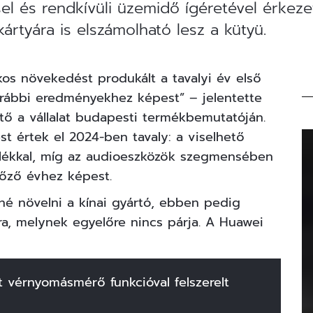
l és rendkívüli üzemidő ígéretével érkez
rtyára is elszámolható lesz a kütyü.
kos növekedést produkált a tavalyi év első
ábbi eredményekhez képest” – jelentette
tő a vállalat budapesti termékbemutatóján.
t értek el 2024-ben tavaly: a viselhető
alékkal, míg az audioeszközök szegmensében
lőző évhez képest.
é növelni a kínai gyártó, ebben pedig
ra, melynek egyelőre nincs párja. A Huawei
t vérnyomásmérő funkcióval felszerelt