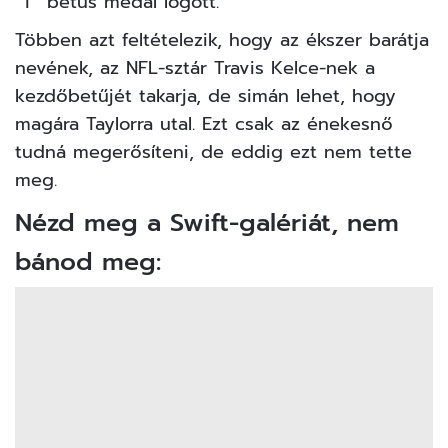
“T” betűs medál lógott.
Többen azt feltételezik, hogy az ékszer barátja
nevének, az NFL-sztár
Travis Kelce
-nek a
kezdőbetűjét takarja, de simán lehet, hogy
magára Taylorra utal. Ezt csak az énekesnő
tudná megerősíteni, de eddig ezt nem tette
meg.
Nézd meg a Swift-galériát, nem
bánod meg: