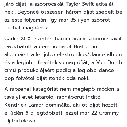
járó díjat, a szobrocskát Taylor Swift adta át
neki. Beyoncé összesen három díjat zsebelt be
az este folyamán, így már 35 ilyen szobrot
tudhat magáénak.
Carlie XCX szintén három arany szobrocskával
távozhatott a ceremóniáról. Brat című
albumáért a legjobb elektronikus/dance album
és a legjobb felvételcsomag díját, a Von Dutch
című produkciójáért pedig a legjobb dance
pop felvétel díját ítélték oda neki.
A rapzenei kategóriát nem meglepő módon a
tavalyi évet letaroló, rapháborút indító
Kendrick Lamar dominálta, aki öt díjat hozott
el (idén ő a legtöbbet), ezzel már 22 Grammy-
díj birtokosa.