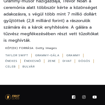
Grammy-műsor házigazdája, Trevor Noah a
ceremónia alatt többször kérte a közönséget
adakozásra, s végül több mint 7 millió dollárt
gyűjtöttek (2,8 milliárd forint) a rászorulók
számára és a károk enyhítésére. A gálára a
tűzvész megfékezésében részt vett tűzoltókat
is meghívták.
KÉP(EK) FORRÁSA:
Getty Images
TAYLOR SWIFT
GRAMMY-GÁLA
GRAMMY
ÉNEKES
ÉNEKESNŐ
ZENE
DIVAT
DÖGÖS
CELEB
BULVÁR