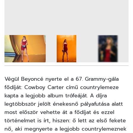
10
FOTÓ
Végül Beyoncé nyerte el a 67. Grammy-gála
fődíját: Cowboy Carter című countrylemeze
kapta a legjobb album trófeáját. A díjra
legtöbbször jelölt énekesnő pályafutása alatt
most először vehette át a fődíjat és ezzel
történelmet is írt, hiszen: ő lett az első fekete
nő, aki megnyerte a legjobb countrylemeznek