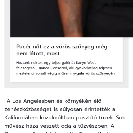
Pucér nőt ez a vörös szőnyeg még
nem látott, most…
Hoztunk nektek egy teljes galériát Kanye West
feleségéről, Bianca Censoriól, aki gyakorlatilag teljesen
meztelenül vonult végig a Grammy-gála vörös szőnyegén.
A Los Angelesben és környékén élő
zenészközösséget is súlyosan érintették a
Kaliforniában közelmúltban pusztító tüzek. Sok
művész háza veszett oda a tűzvészben. A