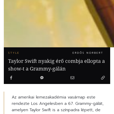
STYLE
ERDŐS NORBERT
Taylor Swift nyakig érő combja ellopta a
show-t a Grammy-gálán
Az amerikai lemezakadémia vasárnap este
rendezte Los Angelesben a 67. Grammy-gálát,
amelyen Taylor Swift is a színpadra lépett, de