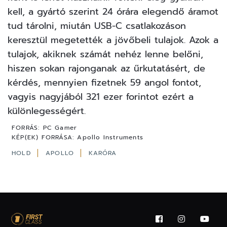
kell, a gyártó szerint 24 órára elegendő áramot
tud tárolni, miután USB-C csatlakozáson
keresztül megetették a jövőbeli tulajok. Azok a
tulajok, akiknek számát nehéz lenne belőni,
hiszen sokan rajonganak az űrkutatásért, de
kérdés, mennyien fizetnek 59 angol fontot,
vagyis nagyjából 321 ezer forintot ezért a
különlegességért.
FORRÁS:
PC Gamer
KÉP(EK) FORRÁSA:
Apollo Instruments
HOLD
APOLLO
KARÓRA