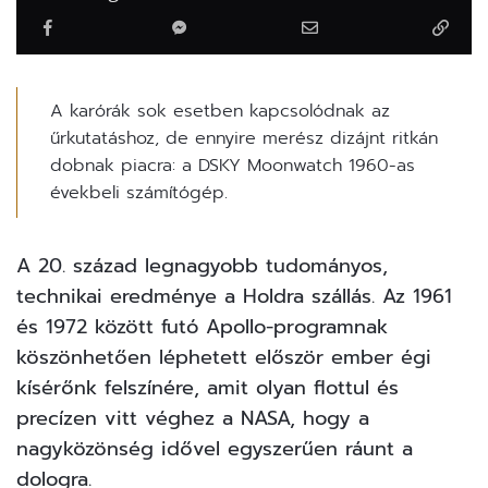
A karórák sok esetben kapcsolódnak az
űrkutatáshoz, de ennyire merész dizájnt ritkán
dobnak piacra: a DSKY Moonwatch 1960-as
évekbeli számítógép.
A 20. század legnagyobb tudományos,
technikai eredménye a Holdra szállás. Az 1961
és 1972 között futó Apollo-programnak
köszönhetően léphetett először ember égi
kísérőnk felszínére, amit olyan flottul és
precízen vitt véghez a NASA, hogy a
nagyközönség idővel egyszerűen ráunt a
dologra.