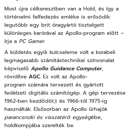
Most újra célkeresztben van a Hold, és így a
történelmi felfedezés emléke is erősödik:
legutóbb egy brit óragyártó tisztelgett
különleges karórával az Apollo-program előtt –
írja a
PC Gamer
.
A küldetés egyik kulcseleme volt a korabeli
legmagasabb számítástechnikai színvonalat
képviselő
Apollo Guidance Computer
,
rövidítve
AGC
. Ez volt az
Apollo-
program
számára tervezett és gyártott
fedélzeti
digitális számítógép
. A gép tervezése
1962-ben kezdődöt,t és 1966-tól 1975-ig
használták. Elsősorban az Apollo űrhajók
parancsnoki és visszatérő egység
ébe,
holdkompjába szerelték be.