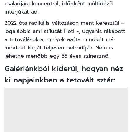
családjára koncentrál, időnként múltidéző
interjúkat ad.
2022 óta radikális változáson ment keresztül –
legalábbis ami stílusát illeti -, ugyanis rákapott
a tetoválásokra, melyek azóta mindkét már
mindkét karját teljesen beborítják. Nem is
lehetne menőbb egy 55 éves színésznő.
Galériánkból kiderül, hogyan néz
ki napjainkban a tetovált sztár: