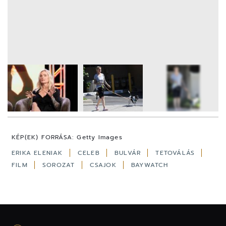
5
FOTÓ
KÉP(EK) FORRÁSA:
Getty Images
ERIKA ELENIAK
CELEB
BULVÁR
TETOVÁLÁS
FILM
SOROZAT
CSAJOK
BAYWATCH