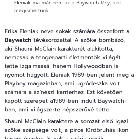
Eleniak ma már nem az a Baywatch-lány, akit
megismertünk.
Erika Eleniak neve sokak számára összeforrt a
Baywatch
tévésorozattal. A szőke bombázó,
aki Shauni McClain karakterét alakította,
nemcsak a tengerparti életmentők világát
tette izgalmassá, hanem Hollywoodban is
nyomot hagyott. Eleniak 1989-ben jelent meg a
Playboy
magazinban, ami ugródeszka volt
számára a színészi karrierhez. Ezt követően
kapott szerepet a1989-ben indult Baywatch-
ban, ami világszerte népszerűvé tette.
Shauni McClain karaktere a sorozat első igazi
szőke szépsége volt, a piros fürdőruhás ikon
három évadon át volt a széria egyik