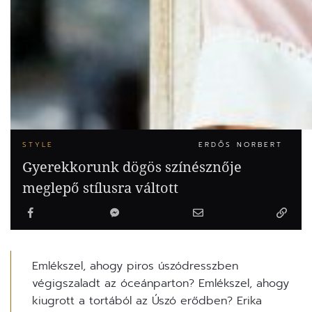
STYLE
ERDŐS NORBERT
Gyerekkorunk dögös színésznője
meglepő stílusra váltott
Emlékszel, ahogy piros úszódresszben
végigszaladt az óceánparton? Emlékszel, ahogy
kiugrott a tortából az Úszó erődben? Erika