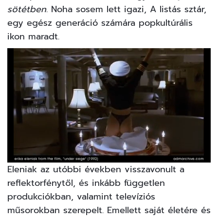
sötétben
. Noha sosem lett igazi, A listás sztár,
egy egész generáció számára popkultúrális
ikon maradt.
0
Eleniak az utóbbi években visszavonult a
of
reflektorfénytől, és inkább független
21
seconds
produkciókban, valamint televíziós
műsorokban szerepelt. Emellett saját életére és