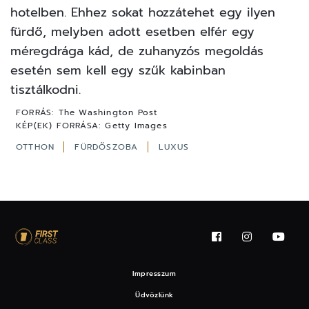
hotelben. Ehhez sokat hozzátehet egy ilyen
fürdő, melyben adott esetben elfér egy
méregdrága kád, de zuhanyzós megoldás
esetén sem kell egy szűk kabinban
tisztálkodni.
FORRÁS:
The Washington Post
KÉP(EK) FORRÁSA:
Getty Images
OTTHON
FÜRDŐSZOBA
LUXUS
Impresszum
Üdvözlünk