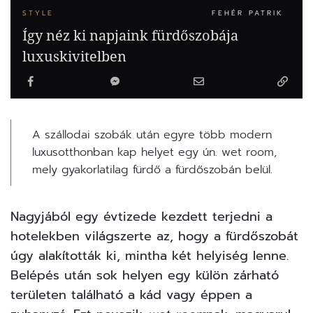
STYLE
FEHÉR PATRIK
Így néz ki napjaink fürdőszobája
luxuskivitelben
A szállodai szobák után egyre több modern
luxusotthonban kap helyet egy ún. wet room,
mely gyakorlatilag fürdő a fürdőszobán belül.
Nagyjából egy évtizede kezdett terjedni a
hotelekben világszerte az, hogy a fürdőszobát
úgy alakították ki, mintha két helyiség lenne.
Belépés után sok helyen egy külön zárható
területen található a kád vagy éppen a