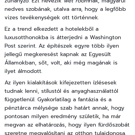
zuhanyzó. Ezt nevezik
wet room
nak, magyarul
nedves szobának, utalva arra, hogy a legfőbb
vizes tevékenységek ott történnek.
Ez a trend elkezdett a hotelekből a
luxusotthonokba is átterjedni a Washington
Post
szerint.
Az építészek egyre több ilyen
jellegű megkeresést kapnak az Egyesült
Államokban, sőt, volt, aki még magának is
ilyet álmodott.
Az ilyen kialakítások kifejezetten ízlésesek
tudnak lenni, stílustól és anyaghasználattól
függetlenül. Gyakorlatilag a fantázia és a
pénztárca mélysége szab határt annak, hogy
pontosan milyen eredmény születik, ha már
megvan az elhatározás, hogy ilyen fürdőszobát
szeretne megvalósítani az otthon tulajdonosa.