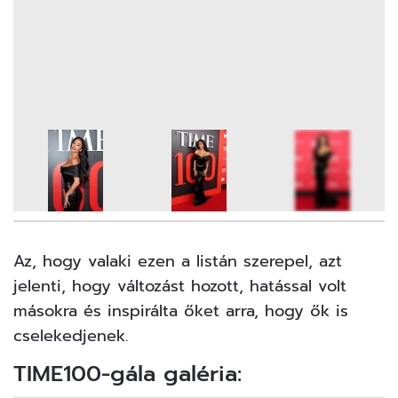
10
FOTÓ
Az, hogy valaki ezen a listán szerepel, azt
jelenti, hogy változást hozott, hatással volt
másokra és inspirálta őket arra, hogy ők is
cselekedjenek.
TIME100-gála galéria: