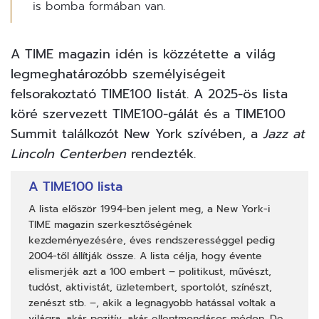
is bomba formában van.
A TIME magazin idén is közzétette a világ
legmeghatározóbb személyiségeit
felsorakoztató
TIME100
listát. A 2025-ös lista
köré szervezett TIME100-gálát és a TIME100
Summit találkozót New York szívében, a
Jazz at
Lincoln Centerben
rendezték.
A TIME100 lista
A lista először 1994-ben jelent meg, a New York-i
TIME magazin szerkesztőségének
kezdeményezésére, éves rendszerességgel pedig
2004-től állítják össze. A lista célja, hogy évente
elismerjék azt a 100 embert – politikust, művészt,
tudóst, aktivistát, üzletembert, sportolót, színészt,
zenészt stb. –, akik a legnagyobb hatással voltak a
világra, akár pozitív, akár ellentmondásos módon. De