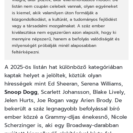
listán nem csupán celebek vannak, olyan egyéneket
is kiemel, akik valamilyen úton formálják a
közgondolkodást, a kultúrát, a tudományos fejlődést
vagy a társadalmi mozgalmakat. A száz ember
kiválasztása nem egyszerűen azon alapszik, hogy ki
mennyire népszerű, hanem a befolyás valódiságát és
milyenségét próbálják minél alaposabban
feltérképezni.
A 2025-ös listán hat különböző kategóriában
kaptak helyet a jelöltek, köztük olyan
hírességek mint Ed Sheeran, Serena Williams,
Snoop Dogg
, Scarlett Johansson, Blake Lively,
Jelen Hurts, Joe Rogan vagy Arien Brody. De
bekerült a száz legnagyobb befolyással bíró
ember közzé a Grammy-díjas énekesnő, Nicole
Scherzinger is, aki egy Broadway-darabban