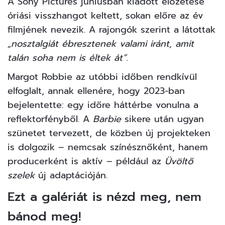
A Sony Pictures júniusban kiadott előzetese
óriási visszhangot keltett, sokan előre az év
filmjének nevezik. A rajongók szerint a látottak
„nosztalgiát ébresztenek valami iránt, amit
talán soha nem is éltek át”.
Margot Robbie az utóbbi időben rendkívül
elfoglalt, annak ellenére, hogy 2023-ban
bejelentette: egy időre háttérbe vonulna a
reflektorfényből. A
Barbie
sikere után ugyan
szünetet tervezett, de közben új projekteken
is dolgozik – nemcsak színésznőként, hanem
producerként is aktív – például az
Üvöltő
szelek
új adaptációján.
Ezt a galériát is nézd meg, nem
bánod meg!