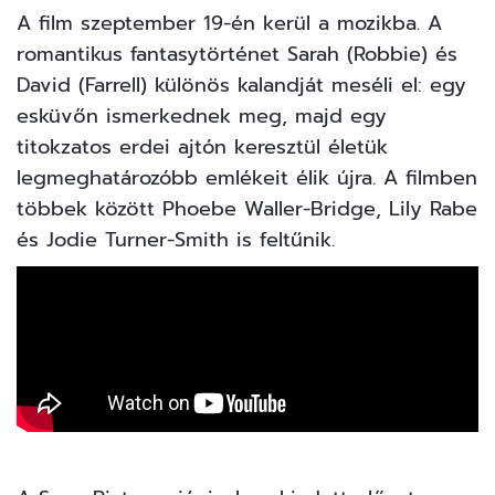
5
FOTÓ
A film szeptember 19-én kerül a mozikba. A
romantikus fantasytörténet Sarah (Robbie) és
David (Farrell) különös kalandját meséli el: egy
esküvőn ismerkednek meg, majd egy
titokzatos erdei ajtón keresztül életük
legmeghatározóbb emlékeit élik újra. A filmben
többek között Phoebe Waller-Bridge, Lily Rabe
és Jodie Turner-Smith is feltűnik.