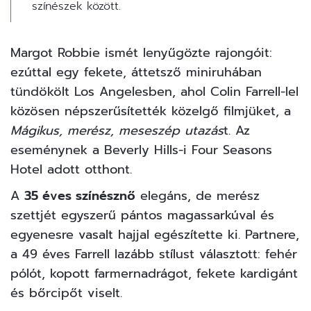
színészek között.
Margot Robbie ismét lenyűgözte rajongóit:
ezúttal egy fekete, áttetsző miniruhában
tündökölt Los Angelesben, ahol Colin Farrell-lel
közösen népszerűsítették közelgő filmjüket, a
Mágikus, merész, meseszép utazás
t. Az
eseménynek a Beverly Hills-i Four Seasons
Hotel adott otthont.
A
35 éves színésznő
elegáns, de merész
szettjét egyszerű pántos magassarkúval és
egyenesre vasalt hajjal egészítette ki. Partnere,
a 49 éves Farrell lazább stílust választott: fehér
pólót, kopott farmernadrágot, fekete kardigánt
és bőrcipőt viselt.