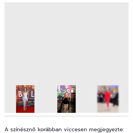
35
FOTÓ
A színésznő korábban viccesen megjegyezte: