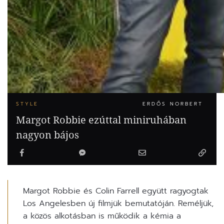
STYLE
ERDŐS NORBERT
Margot Robbie ezúttal miniruhában
nagyon bájos
Margot Robbie és Colin Farrell együtt ragyogtak
Los Angelesben új filmjük bemutatóján. Reméljük,
a közös alkotásban is működik a kémia a