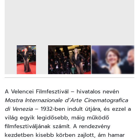
23
FOTÓ
A Velencei Filmfesztivál – hivatalos nevén
Mostra Internazionale d’Arte Cinematografica
di Venezia
– 1932-ben indult útjára, és ezzel a
világ egyik legidősebb, máig működő
filmfesztiváljának számít. A rendezvény
kezdetben kisebb körben zajlott, ám hamar