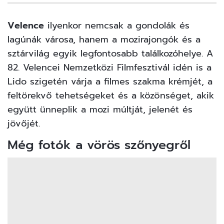
22
FOTÓ
Velence
ilyenkor nemcsak a gondolák és
lagúnák városa, hanem a mozirajongók és a
sztárvilág egyik legfontosabb találkozóhelye. A
82. Velencei Nemzetközi Filmfesztivál idén is a
Lido szigetén várja a filmes szakma krémjét, a
feltörekvő tehetségeket és a közönséget, akik
együtt ünneplik a mozi múltját, jelenét és
jövőjét.
Még fotók a vörös szőnyegről