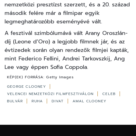
nemzetközi presztízst szerzett, és a 20. század
második felére már a filmipar egyik
legmeghatározóbb eseményévé vált.
A fesztivál szimbólumává vált Arany Oroszlán-
díj (Leone d’Oro) a legjobb filmnek jár, és az
évtizedek során olyan rendezők filmjei kapták,
mint Federico Fellini, Andrei Tarkovszkij, Ang
Lee vagy éppen
Sofia Coppola
.
KÉP(EK) FORRÁSA:
Getty Images
GEORGE CLOONEY
VELENCEI NEMZETKÖZI FILMFESZTIVÁLON
CELEB
BULVÁR
RUHA
DIVAT
AMAL CLOONEY