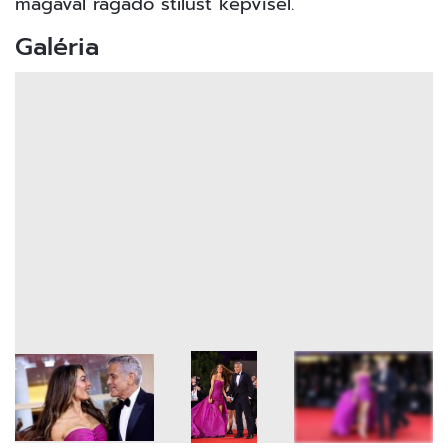
magával ragadó stílust képvisel.
Galéria