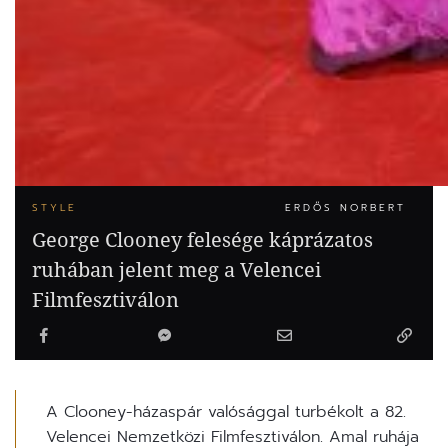
STYLE
ERDŐS NORBERT
George Clooney felesége káprázatos
ruhában jelent meg a Velencei
Filmfesztiválon
A Clooney-házaspár valósággal turbékolt a 82.
Velencei Nemzetközi Filmfesztiválon. Amal ruhája