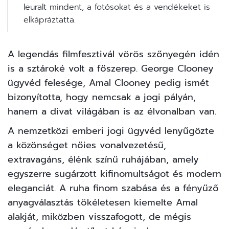
leuralt mindent, a fotósokat és a vendékeket is
elkápráztatta.
A legendás filmfesztivál vörös szőnyegén idén
is a sztároké volt a főszerep. George Clooney
ügyvéd felesége, Amal Clooney pedig ismét
bizonyította, hogy nemcsak a jogi pályán,
hanem a divat világában is az élvonalban van.
A nemzetközi emberi jogi ügyvéd lenyűgözte
a közönséget nőies vonalvezetésű,
extravagáns, élénk színű ruhájában, amely
egyszerre sugárzott kifinomultságot és modern
eleganciát. A ruha finom szabása és a fényűző
anyagválasztás tökéletesen kiemelte Amal
alakját, miközben visszafogott, de mégis