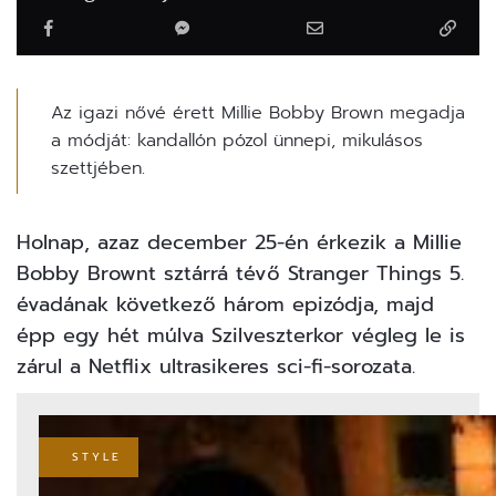
Az igazi nővé érett Millie Bobby Brown megadja
a módját: kandallón pózol ünnepi, mikulásos
szettjében.
Holnap, azaz december 25-én érkezik a Millie
Bobby Brownt sztárrá tévő
Stranger Things
5.
évadának következő három epizódja, majd
épp egy hét múlva Szilveszterkor végleg le is
zárul a Netflix ultrasikeres sci-fi-sorozata.
STYLE