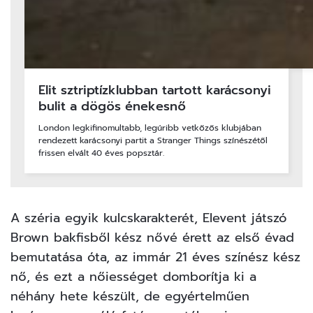
Elit sztriptízklubban tartott karácsonyi
bulit a dögös énekesnő
London legkifinomultabb, legúribb vetkőzős klubjában
rendezett karácsonyi partit a Stranger Things színészétől
frissen elvált 40 éves popsztár.
A széria egyik kulcskarakterét, Elevent játszó
Brown bakfisből kész nővé érett az első évad
bemutatása óta, az immár 21 éves színész kész
nő, és ezt a nőiességet domborítja ki a
néhány hete készült, de egyértelműen