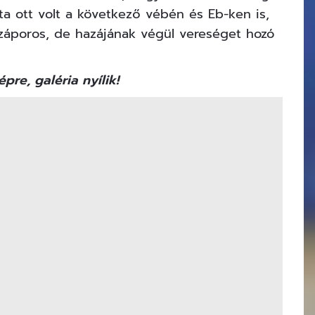
óta ott volt a következő vébén és Eb-ken is,
záporos, de hazájának végül vereséget hozó
épre, galéria nyílik!