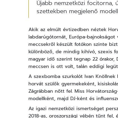
Újabb nemzetközi focitorna, 
szettekben megjelenő modell
Akik az elmúlt évtizedben néztek Horv
labdarúgótornát, Európa-bajnokságot 
meccsekről készült fotókon szinte bizt
különböző, de mindig kihívó, szexis f
magyar idő szerint tegnap 22 órakor, 
meccsen is ott volt, talán eddigi legü
A szexbomba szurkolót Ivan Knöllnek 
horvát szülők gyermekeként, kisiskolás
Zágrábban nőtt fel. Miss Horvátország-
modellként, majd DJ-ként és influensze
Az igazi nemzetközi ismertséget pers
2018-as, oroszországi vébén tűnt fel,