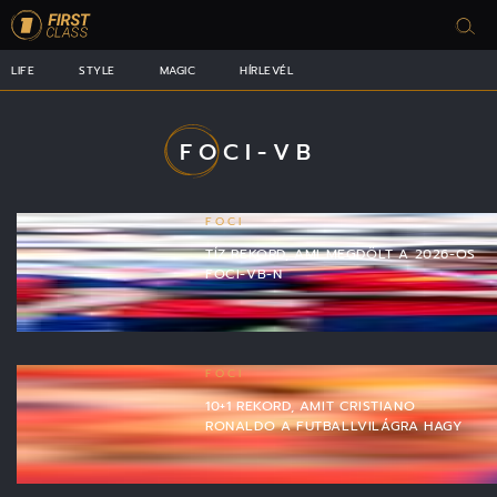
LIFE
STYLE
MAGIC
HÍRLEVÉL
FOCI-VB
FOCI
TÍZ REKORD, AMI MEGDŐLT A 2026-OS
FOCI-VB-N
FOCI
10+1 REKORD, AMIT CRISTIANO
RONALDO A FUTBALLVILÁGRA HAGY