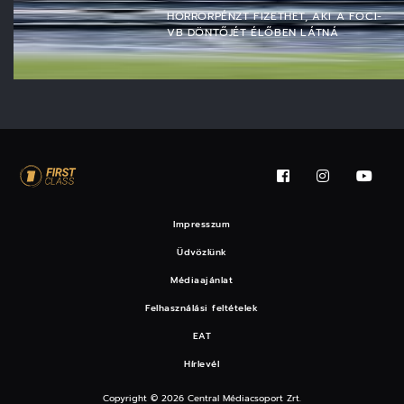
HORRORPÉNZT FIZETHET, AKI A FOCI-
VB DÖNTŐJÉT ÉLŐBEN LÁTNÁ
Impresszum
Üdvözlünk
Médiaajánlat
Felhasználási feltételek
EAT
Hírlevél
Copyright © 2026 Central Médiacsoport Zrt.