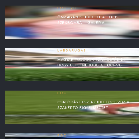
FOCI-VB
ÖNMAGÁN IS TÚLTETT A FOCIS
SZEXBOMBA – GALÉRIA
LABDARÚGÁS
MAGYAR TUDÓSOK SZÁMOLTÁK KI,
HOGY LEHETNE JOBB A FOCI-VB
FOCI
CSALÓDÁS LESZ AZ IDEI FOCI-VB? A
SZAKÉRTŐ FIGYELMEZTET
FOCI