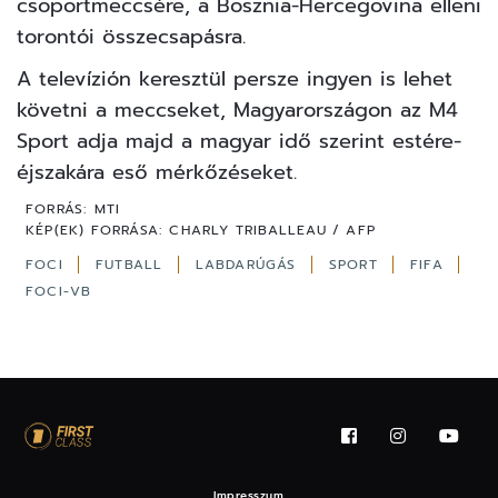
csoportmeccsére, a Bosznia-Hercegovina elleni
torontói összecsapásra.
A televízión keresztül persze ingyen is lehet
követni a meccseket, Magyarországon az M4
Sport adja majd a magyar idő szerint estére-
éjszakára eső mérkőzéseket.
FORRÁS:
MTI
KÉP(EK) FORRÁSA:
CHARLY TRIBALLEAU / AFP
FOCI
FUTBALL
LABDARÚGÁS
SPORT
FIFA
FOCI-VB
Impresszum