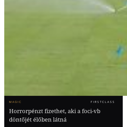
MAGIC
FIRSTCLASS
Horrorpénzt fizethet, aki a foci-vb
döntőjét élőben látná