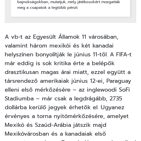
bajnokságokban, mutatjuk, mely játékosokért mozgatták
meg a csapatok a legtöbb pénzt.
A vb-t az Egyesült Államok 11 városában,
valamint három mexikói és két kanadai
helyszínen bonyolítják le június 11-től. A FIFA-t
már eddig is sok kritika érte a belépők
drasztikusan magas árai miatt, ezzel együtt a
társrendező amerikaiak június 12-ei, Paraguay
elleni első mérkőzésére – az inglewoodi SoFi
Stadiumba – már csak a legdrágább, 2735
dollárba kerülő jegyek érhetők el. Ugyanez
érvényes a torna nyitómérkőzésére, amelyet
Mexikó és Szaúd-Arábia játszik majd
Mexikóvárosban és a kanadaiak első