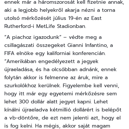
ennek már a háromszorosát kell fizetnie annak,
aki a legjobb helyekről akarja nézni a torna
utolsó mérkőzését július 19-én az East
Rutherford-i MetLife Stadionban.
“A piachoz igazodunk” – védte meg a
csillagászati összegeket Gianni Infantino, a
FIFA elnöke egy kaliforniai konferencián.
“Amerikában engedélyezett a jegyek
újraeladása, és ha olcsóbban adnánk, ennek
folytán akkor is felmenne az áruk, mire a
szurkolókhoz kerülnek. Figyelembe kell venni,
hogy itt már egy egyetemi mérkőzésre sem
lehet 300 dollár alatt jegyet kapni. Lehet
kínálni újraeladva kétmillió dollárért is belépőt
a vb-döntőre, de ezt nem jelenti azt, hogy el
is fog kelni. Ha mégis, akkor saját magam