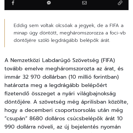
Eddig sem voltak olcsóak a jegyek, de a FIFA a
minap úgy döntött, megháromszorozza a foci-vb
döntőjére szóló legdrágább belépők árát.
A
Nemzetközi Labdarúgó Szövetség (FIFA)
tovább emelve megháromszorozta az árat, és
immár 32 970 dollárban (10 millió forintban)
határozta meg a legdrágább belépőért
fizetendő összeget a nyári világbajnokság
döntőjére. A szövetség még áprilisban közölte,
hogy a decemberi csoportsorsolás után még
“csupán” 8680 dolláros csúcsbelépők árát 10
990 dollárra növeli, az új bejelentés nyomán