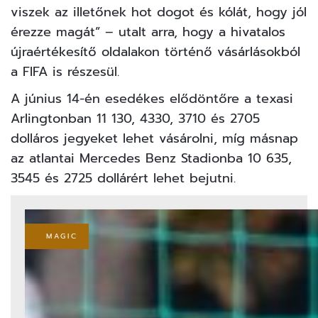
viszek az illetőnek hot dogot és kólát, hogy jól
érezze magát” – utalt arra, hogy a hivatalos
újraértékesítő oldalakon történő vásárlásokból
a FIFA is részesül.
A június 14-én esedékes elődöntőre a texasi
Arlingtonban 11 130, 4330, 3710 és 2705
dolláros jegyeket
lehet vásárolni,
míg másnap
az atlantai Mercedes Benz Stadionba 10 635,
3545 és 2725 dollárért lehet bejutni.
MAGIC