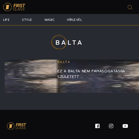
LIFE
STYLE
MAGIC
HÍRLEVÉL
BALTA
BALTA
EZ A BALTA NEM FAHASOGATÁSRA
SZÜLETETT