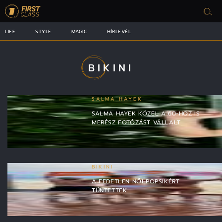
LIFE
STYLE
MAGIC
HÍRLEVÉL
BIKINI
SALMA HAYEK
SALMA HAYEK KÖZEL A 60-HOZ IS
MERÉSZ FOTÓZÁST VÁLLALT
BIKINI
A FEDETLEN NŐI POPSIKÉRT
TÜNTETTEK