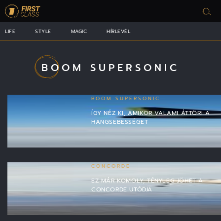
LIFE
STYLE
MAGIC
HÍRLEVÉL
BOOM SUPERSONIC
BOOM SUPERSONIC
ÍGY NÉZ KI, AMIKOR VALAMI ÁTTÖRI A
HANGSEBESSÉGET
CONCORDE
EZ MÁR KOMOLY, TÉNYLEG JÖHET A
CONCORDE UTÓDJA