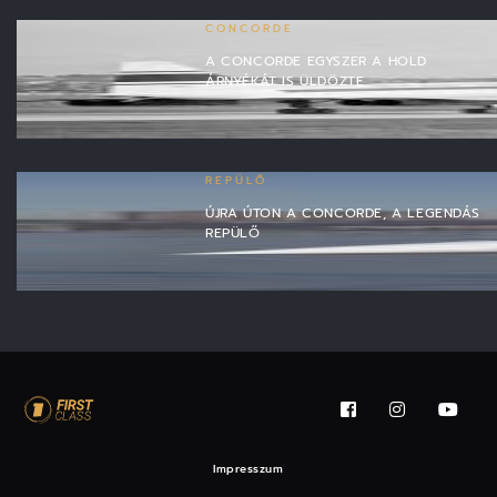
CONCORDE
A CONCORDE EGYSZER A HOLD
ÁRNYÉKÁT IS ÜLDÖZTE
REPÜLŐ
ÚJRA ÚTON A CONCORDE, A LEGENDÁS
REPÜLŐ
Impresszum