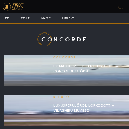
LIFE
STYLE
MAGIC
HÍRLEVÉL
CONCORDE
CONCORDE
EZ MÁR KOMOLY, TÉNYLEG JÖHET A
CONCORDE UTÓDJA
REPÜLŐ
LUXUSREPÜLŐRŐL LOPKODOTT A
VILÁGHÍRŰ MŰVÉSZ