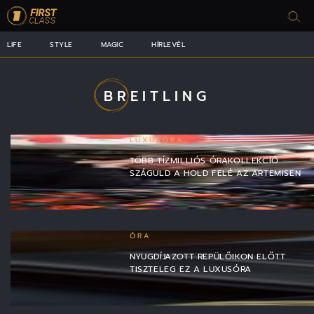
LIFE
STYLE
MAGIC
HÍRLEVÉL
BREITLING
LUXUSÓRA
TÖBB TÍZMILLIÓS ÓRAKOLLEKCIÓ
SZÁGULD A HOLD FELÉ AZ ARTEMISEN
ÓRA
NYUGDÍJAZOTT REPÜLŐIKON ELŐTT
TISZTELEG EZ A LUXUSÓRA