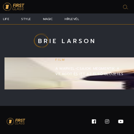
LIFE
STYLE
MAGIC
HÍRLEVÉL
BRIE LARSON
FILM
A MARVEL-CSAJOK MEGMENTIK A
VILÁGOT ÉS ITT AZ ELSŐ ELŐZETES