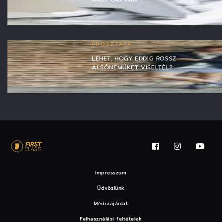
PROSZTATA
LEHET, HOGY EDDIG ROSSZ
ALSÓNEMŰKET VISELTÉL?
Impresszum
Üdvözlünk
Médiaajánlat
Felhasználási feltételek