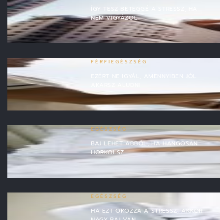
ÍGY TESZ BETEGGÉ A STRESSZ, HA
NEM VIGYÁZOL
FÉRFIEGÉSZSÉG
EZÉRT NE IGYÁL, AMENNYIBEN JÓL
AKARSZ ALUDNI
EGÉSZSÉG
BAJ LEHET ABBÓL, HA HANGOSAN
HORKOLSZ
EGÉSZSÉG
HA EZT OKOZZA A STRESSZ, AKKOR
NAGY BAJ VAN