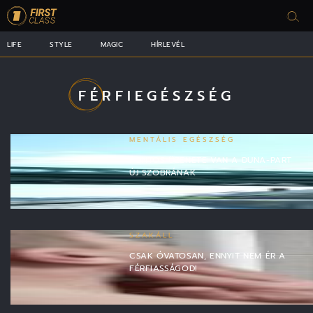
LIFE
STYLE
MAGIC
HÍRLEVÉL
FÉRFIEGÉSZSÉG
MENTÁLIS EGÉSZSÉG
FONTOS ÜZENETE VAN A DUNA-PART
ÚJ SZOBRÁNAK
SZAKÁLL
CSAK ÓVATOSAN, ENNYIT NEM ÉR A
FÉRFIASSÁGOD!