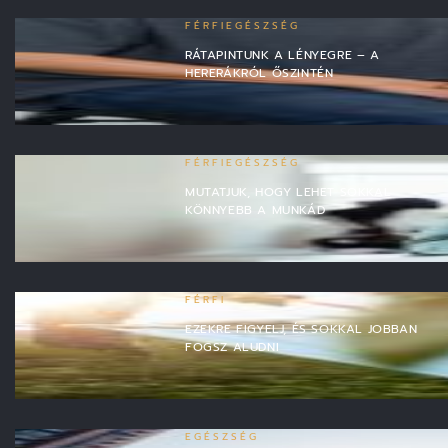
FÉRFIEGÉSZSÉG
RÁTAPINTUNK A LÉNYEGRE – A
HERERÁKRÓL ŐSZINTÉN
FÉRFIEGÉSZSÉG
MUTATJUK, HOGY LEHET SOKKAL
KÖNNYEBB A MUNKÁD
FÉRFI
EZEKRE FIGYELJ, ÉS SOKKAL JOBBAN
FOGSZ ALUDNI
EGÉSZSÉG