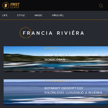
LIFE
STYLE
MAGIC
HÍRLEVÉL
FRANCIA RIVIÉRA
MONACO
EZÉRT ÉLNEK A SZTÁRVERSENYZŐK
MONACÓBAN
FRANCIAORSZÁG
BOTRÁNYT OKOZOTT EGY
KÜLÖNLEGES LUXUSHAJÓ A RIVIÉRÁN