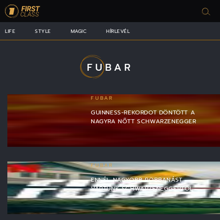
LIFE
STYLE
MAGIC
HÍRLEVÉL
FUBAR
FUBAR
GUINNESS-REKORDOT DÖNTÖTT A
NAGYRA NŐTT SCHWARZENEGGER
FUBAR
ENNÉL NAGYOBB ROBBANÁST
VÁRTUNK SCHWARZENEGGERTŐL