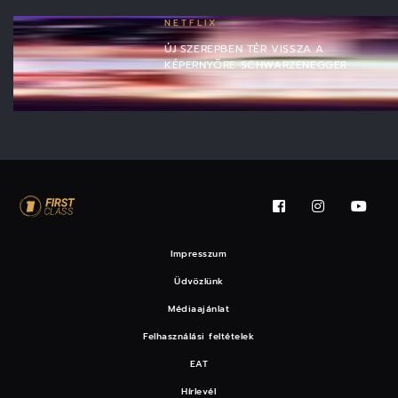
NETFLIX
ÚJ SZEREPBEN TÉR VISSZA A
KÉPERNYŐRE SCHWARZENEGGER
Impresszum
Üdvözlünk
Médiaajánlat
Felhasználási feltételek
EAT
Hírlevél