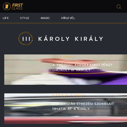
LIFE
STYLE
MAGIC
HÍRLEVÉL
III. KÁROLY KIRÁLY
III. KÁROLY
A TRÓNNAL EGYÜTT ENNYI PÉNZT
ÖRÖKÖLT III. KÁROLY
KÁROLY KIRÁLY
EGY ORSZÁG ÉTKEZÉSI SZOKÁSAIT
ÍRHATJA ÁT A KIRÁLY