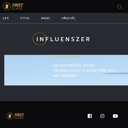
LIFE
STYLE
MAGIC
HÍRLEVÉL
INFLUENSZER
CSEHORSZÁG
HELIKOPTERBŐL SZÓRT
SZÁZMILLIÓKAT A KÖVETŐIRE EGY
INFLUENSZER