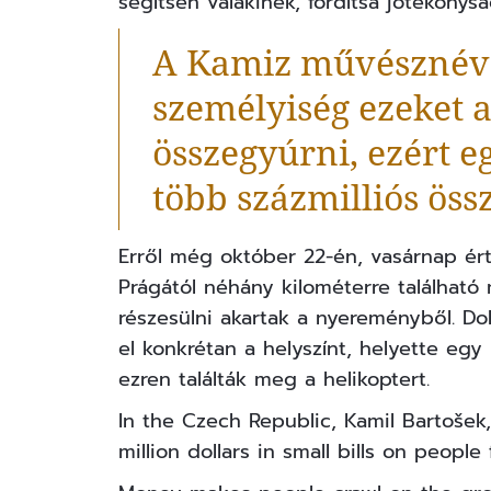
segítsen valakinek, fordítsa jótékonysá
A Kamiz művésznéve
személyiség ezeket a
összegyúrni, ezért eg
több százmilliós öss
Erről még október 22-én, vasárnap ért
Prágától néhány kilométerre találhat
részesülni akartak a nyereményből. D
el konkrétan a helyszínt, helyette eg
ezren találták meg a helikoptert.
In the Czech Republic, Kamil Bartošek
million dollars in small bills on people