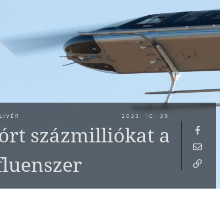
LIVÉR
2023. 10. 29.
órt százmilliókat a
fluenszer