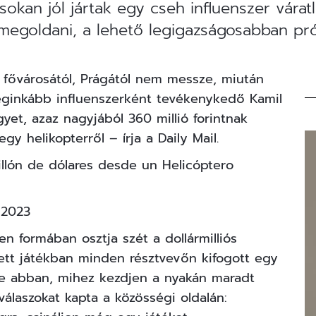
okan jól jártak egy cseh influenszer váratl
megoldani, a lehető legigazságosabban pró
 fővárosától, Prágától nem messze, miután
leginkább influenszerként tevékenykedő Kamil
yet, azaz nagyjából 360 millió forintnak
egy helikopterről – írja a
Daily Mail
.
llón de dólares desde un Helicóptero
 2023
n formában osztja szét a dollármilliós
ett játékban minden résztvevőn kifogott egy
rte abban, mihez kezdjen a nyakán maradt
álaszokat kapta a közösségi oldalán: