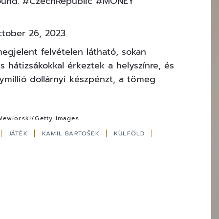
ound.
#CzechRepublic
#MONEY
tober 26, 2023
gjelent felvételen látható, sokan
és hátizsákokkal érkeztek a helyszínre, és
ymillió dollárnyi készpénzt, a tömeg
l Wewiorski/Getty Images
JÁTÉK
KAMIL BARTOŠEK
KÜLFÖLD