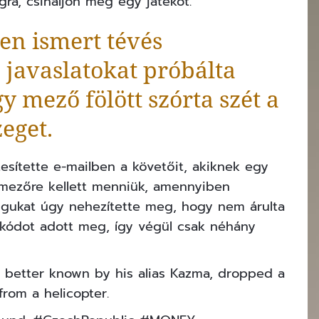
gra, csináljon még egy játékot.
n ismert tévés
 javaslatokat próbálta
y mező fölött szórta szét a
zeget.
esítette e-mailben a követőit, akiknek egy
ó mezőre kellett menniük, amennyiben
olgukat úgy nehezítette meg, hogy nem árulta
y kódot adott meg, így végül csak néhány
, better known by his alias Kazma, dropped a
 from a helicopter.