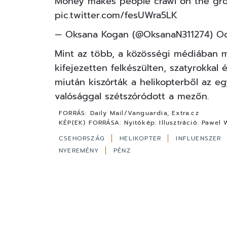
Money makes people crawl on the gr
pic.twitter.com/fesUWra5LK
— Oksana Kogan (@OksanaN311274)
Oc
Mint az több, a közösségi médiában me
kifejezetten felkészülten, szatyrokkal 
miután kiszórták a helikopterből az eg
valósággal szétszóródott a mezőn.
FORRÁS:
Daily Mail/Vanguardia, Extra.cz
KÉP(EK) FORRÁSA:
Nyitókép: Illusztráció: Pawe
CSEHORSZÁG
HELIKOPTER
INFLUENSZER
NYEREMÉNY
PÉNZ