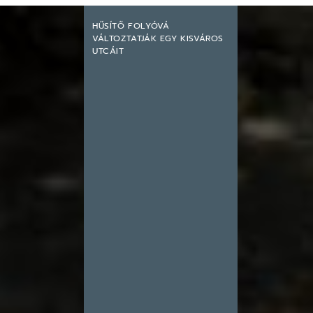
HŰSÍTŐ FOLYÓVÁ
VÁLTOZTATJÁK EGY KISVÁROS
UTCÁIT