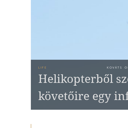
LIFE
KOVÁTS O
Helikopterből sz
követőire egy in