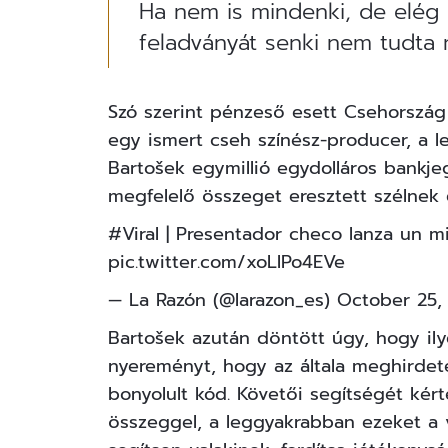
Ha nem is mindenki, de elég s
feladványát senki nem tudta 
Szó szerint pénzeső esett Csehország
egy ismert cseh színész-producer, a 
Bartošek egymillió egydolláros bankjeg
megfelelő összeget eresztett szélnek 
#Viral
| Presentador checo lanza un mi
pic.twitter.com/xoLlPo4EVe
— La Razón (@larazon_es)
October 25,
Bartošek azután döntött úgy, hogy ilye
nyereményt, hogy az általa meghirdet
bonyolult kód. Követői segítségét ké
összeggel, a leggyakrabban ezeket a v