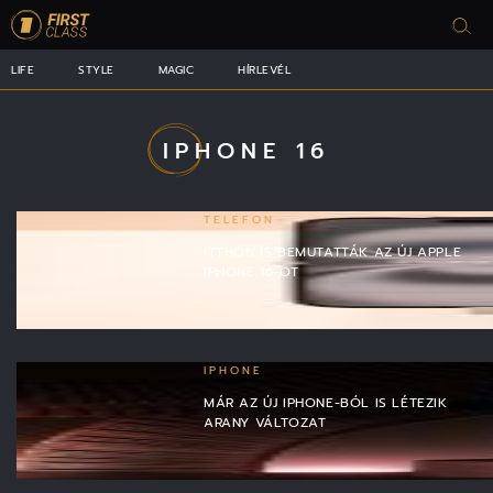
LIFE
STYLE
MAGIC
HÍRLEVÉL
IPHONE 16
TELEFON
ITTHON IS BEMUTATTÁK AZ ÚJ APPLE
IPHONE 16-OT
IPHONE
MÁR AZ ÚJ IPHONE-BÓL IS LÉTEZIK
ARANY VÁLTOZAT