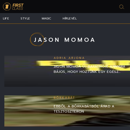
LIFE
STYLE
MAGIC
HÍRLEVÉL
JASON MOMOA
ADRIA ARJONA
JASON MOMOA ÚJ BARÁTNŐJE ANNYIRA
BÁJOS, HOGY HOZTUNK EGY EGÉSZ…
BŐRKABÁT
EBBŐL A BŐRKABÁTBÓL ÁRAD A
TESZTOSZTERON