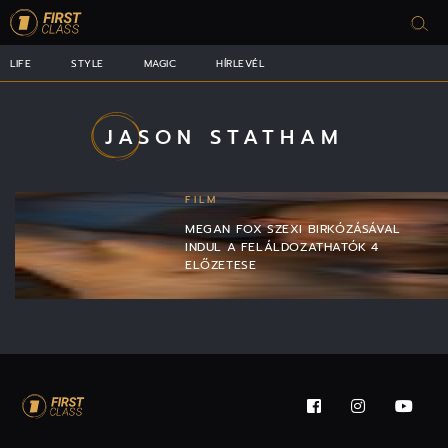
LIFE
STYLE
MAGIC
HÍRLEVÉL
JASON STATHAM
FILM
MEGAN FOX SZEXI BIRKÓZÁSÁVAL
INDUL A FELÁLDOZATHATÓK 4
ELŐZETESE