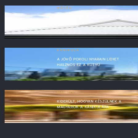
HŐSÉG
POFONEGYSZERŰ MÓDSZER A VÁROSI
HŐSÉG ELLEN
KÁNIKULA
A JÖVŐ POKOLI NYARAIN LEHET
HASZNOS EZ A KÜTYÜ
MAGYAR
KIDERÜLT, HOGYAN KÉSZÜLNEK A
MAGYAROK A KÁNIKULÁRA