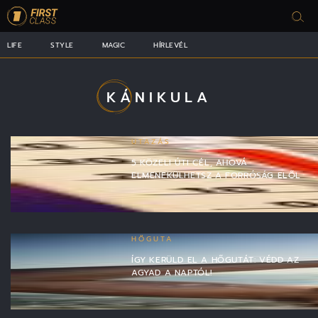
LIFE
STYLE
MAGIC
HÍRLEVÉL
KÁNIKULA
UTAZÁS
5 KÖZELI ÚTI CÉL, AHOVÁ
ELMENEKÜLHETSZ A FORRÓSÁG ELŐL
HŐGUTA
ÍGY KERÜLD EL A HŐGUTÁT: VÉDD AZ
AGYAD A NAPTÓL!