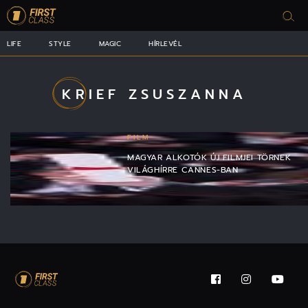
LIFE
STYLE
MAGIC
HÍRLEVÉL
KRIEF ZSUSZANNA
FILM
MAGYAR ALKOTÓK ÚJ FILMJEI TÖRNEK
VILÁGHÍRRE CANNES-BAN