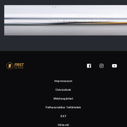
F1
MEGKERGETTE A FORMA-1-ES AUTÓT A
VILÁG LEGGYORSABB DRÓNJA
Impresszum
Üdvözlünk
Médiaajánlat
Felhasználási feltételek
EAT
Hírlevél