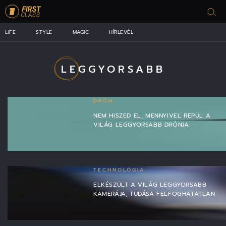
LIFE
STYLE
MAGIC
HÍRLEVÉL
LEGGYORSABB
DRÓN
NEM HISZED EL, MENNYIVEL REPÜL A
VILÁG LEGGYORSABB DRÓNJA
TECHNOLÓGIA
ELKÉSZÜLT A VILÁG LEGGYORSABB
KAMERÁJA, TUDÁSA FELFOGHATATLAN