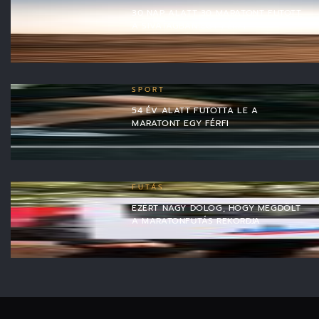
30 NAP ALATT 30 MARATONT FUTOTT
A SIVATAGBAN EGY FÉRFI
SPORT
54 ÉV ALATT FUTOTTA LE A
MARATONT EGY FÉRFI
FUTÁS
EZÉRT NAGY DOLOG, HOGY MEGDŐLT
A MARATONFUTÁS REKORDJA