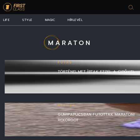
LIFE
STYLE
MAGIC
HÍRLEVÉL
MARATON
FUTÁS
TÖRTÉNELMET ÍRTAK EZZEL A CIPŐVEL
REKORD
GUMIPAPUCSBAN FUTOTTAK MARATONI
REKORDOT