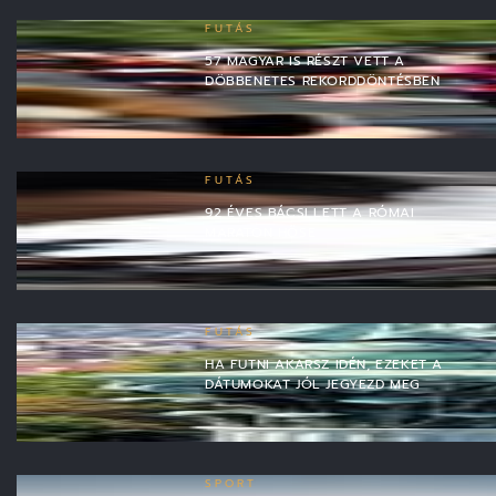
FUTÁS
57 MAGYAR IS RÉSZT VETT A
DÖBBENETES REKORDDÖNTÉSBEN
FUTÁS
92 ÉVES BÁCSI LETT A RÓMAI
MARATON HŐSE
FUTÁS
HA FUTNI AKARSZ IDÉN, EZEKET A
DÁTUMOKAT JÓL JEGYEZD MEG
SPORT