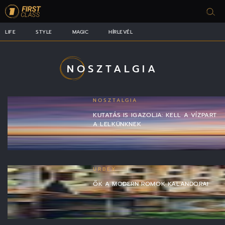
LIFE
STYLE
MAGIC
HÍRLEVÉL
NOSZTALGIA
NOSZTALGIA
KUTATÁS IS IGAZOLJA: KELL A VÍZPART
A LELKÜNKNEK
URBEX
ŐK A MODERN ROMOK KALANDORAI