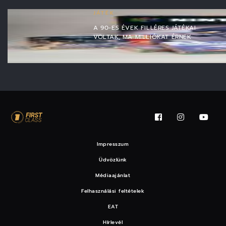
JÁTÉK
A 90-ES ÉVEK FILLÉRES JÁTÉKAI
VOLTAK, MA MILLIÓKAT ÉRNEK
Impresszum
Üdvözlünk
Médiaajánlat
Felhasználási feltételek
EAT
Hírlevél