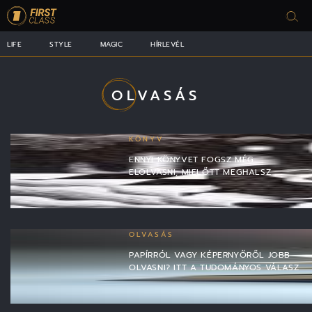
LIFE
STYLE
MAGIC
HÍRLEVÉL
OLVASÁS
KÖNYV
ENNYI KÖNYVET FOGSZ MÉG
ELOLVASNI, MIELŐTT MEGHALSZ
OLVASÁS
PAPÍRRÓL VAGY KÉPERNYŐRŐL JOBB
OLVASNI? ITT A TUDOMÁNYOS VÁLASZ