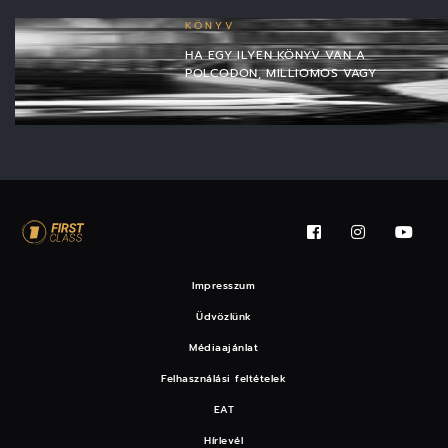
KÖNYV
HA EGY ILYEN KÖNYV VAN A
POLCODON, MILLIOMOS VAGY
Impresszum
Üdvözlünk
Médiaajánlat
Felhasználási feltételek
EAT
Hírlevél