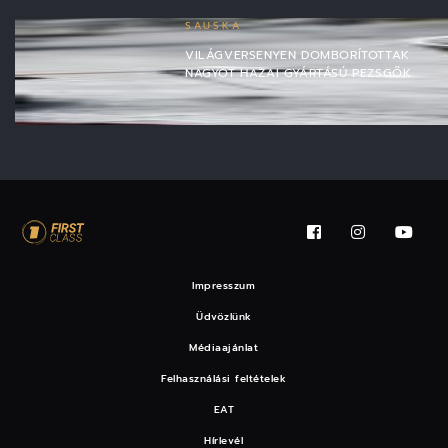
SAUSKA
VILÁGVERSENYEN DOMBORÍTOTTAK
NAGYOT HAZAI GYÁRTÁSÚ PEZSGŐK
Impresszum
Üdvözlünk
Médiaajánlat
Felhasználási feltételek
EAT
Hírlevél