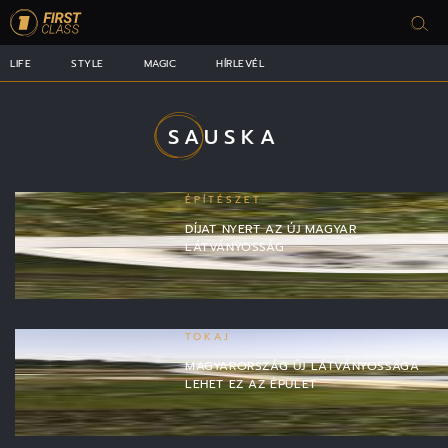
LIFE
STYLE
MAGIC
HÍRLEVÉL
SAUSKA
ÉPÍTÉSZET
DÍJAT NYERT AZ ÚJ MAGYAR
LÁTVÁNYOSSÁG
TOKAJ
MAGYARORSZÁG ÚJ LÁTVÁNYOSSÁGA
LEHET EZ AZ ÉPÜLET