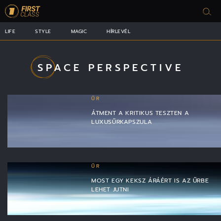
LIFE
STYLE
MAGIC
HÍRLEVÉL
SPACE PERSPECTIVE
ŰR
ÁTMENT A KRITIKUS TESZTEN A
LUXUSŰRKAPSZULA
ŰR
MOST EGY KEKSZ ÁRÁÉRT IS AZ ŰRBE
LEHET JUTNI