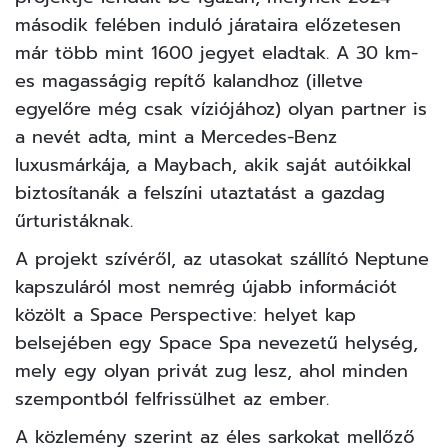
második felében induló járataira előzetesen
már több mint 1600 jegyet eladtak. A 30 km-
es magasságig repítő kalandhoz (illetve
egyelőre még csak víziójához) olyan partner is
a nevét adta, mint a Mercedes-Benz
luxusmárkája, a Maybach, akik
saját autóikkal
biztosítanák a felszíni utaztatást
a gazdag
űrturistáknak.
A projekt szívéről, az utasokat szállító Neptune
kapszuláról most nemrég újabb információt
közölt a Space Perspective: helyet kap
belsejében egy Space Spa nevezetű helység,
mely egy olyan privát zug lesz, ahol minden
szempontból felfrissülhet az ember.
A közlemény szerint az éles sarkokat mellőző