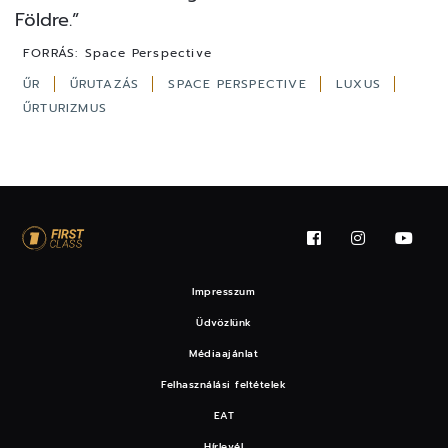
Földre.”
FORRÁS:
Space Perspective
ŰR
ŰRUTAZÁS
SPACE PERSPECTIVE
LUXUS
ŰRTURIZMUS
Impresszum
Üdvözlünk
Médiaajánlat
Felhasználási feltételek
EAT
Hírlevél