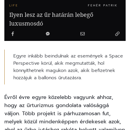
LIFE
FEHÉR PATRIK
Ilyen lesz az űr határán lebegő
luxusmosdó
Egyre inkább beindulnak az események a Space
Perspective körül, akik megmutatták, hol
könnyíthetnek magukon azok, akik befizetnek
hozzájuk a ballonos űrutazásra.
Évről évre egyre közelebb vagyunk ahhoz,
hogy az űrturizmus gondolata valósággá
váljon. Több projekt is párhuzamosan fut,
melyek közül mindenképpen érdekesek azok,
ahol az űrbe jutáshoz rakéta helyett valamilyen