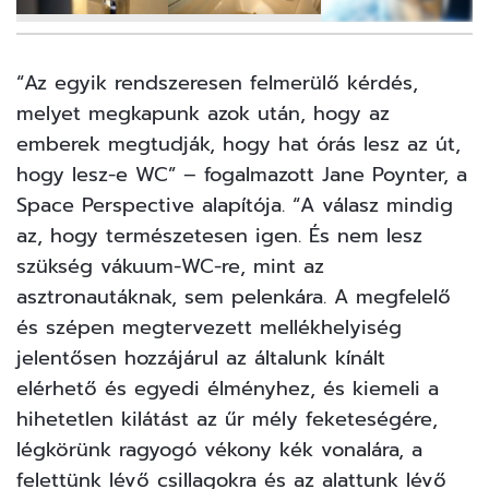
7
FOTÓ
“Az egyik rendszeresen felmerülő kérdés,
melyet megkapunk azok után, hogy az
emberek megtudják, hogy hat órás lesz az út,
hogy lesz-e WC” – fogalmazott Jane Poynter, a
Space Perspective alapítója. “A válasz mindig
az, hogy természetesen igen. És nem lesz
szükség vákuum-WC-re, mint az
asztronautáknak, sem pelenkára. A megfelelő
és szépen megtervezett mellékhelyiség
jelentősen hozzájárul az általunk kínált
elérhető és egyedi élményhez, és kiemeli a
hihetetlen kilátást az űr mély feketeségére,
légkörünk ragyogó vékony kék vonalára, a
felettünk lévő csillagokra és az alattunk lévő