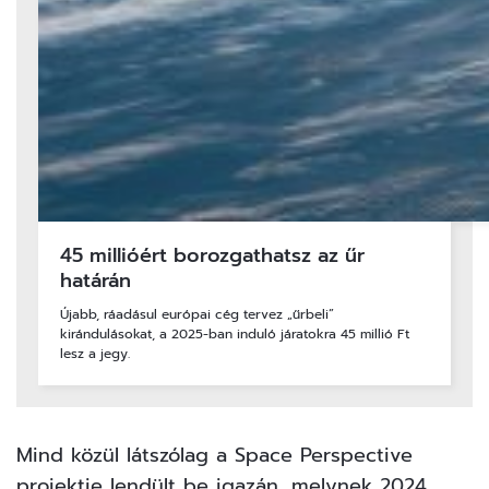
45 millióért borozgathatsz az űr
határán
Újabb, ráadásul európai cég tervez „űrbeli”
kirándulásokat, a 2025-ban induló járatokra 45 millió Ft
lesz a jegy.
Mind közül látszólag a Space Perspective
projektje lendült be igazán, melynek 2024