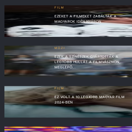
FILM
EZEKET A FILMEKET ZABÁLTÁK A
MAGYAROK IDÉN NYÁRON
MOZI
EZEK A SZÍNÉSZEK GYÁRTOTTÁK A
LEGTÖBB HULLÁT A FILMVÁSZNON,
MEGLEPŐ,…
FILM
EZ VOLT A 10 LEGJOBB MAGYAR FILM
2024-BEN
FILM