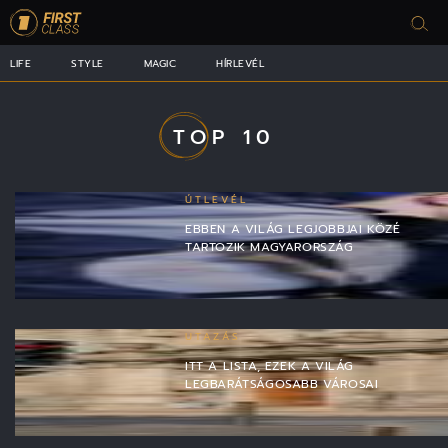
LIFE
STYLE
MAGIC
HÍRLEVÉL
TOP 10
ÚTLEVÉL
EBBEN A VILÁG LEGJOBBJAI KÖZÉ
TARTOZIK MAGYARORSZÁG
UTAZÁS
ITT A LISTA, EZEK A VILÁG
LEGBARÁTSÁGOSABB VÁROSAI