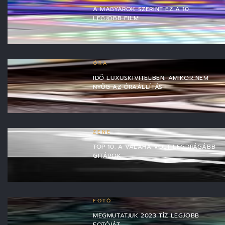
A MAGYAROK SZERINT EZ A 10
LEGJOBB FILM
ÓRA
IDŐ LUXUSKIVITELBEN: AMIKOR NEM
NYŰG AZ ÓRAÁLLÍTÁS
ZENE
TOP 10: A VALAHA VOLT LEGDRÁGÁBB
GITÁROK
FOTÓ
MEGMUTATJUK 2023 TÍZ LEGJOBB
FOTÓJÁT