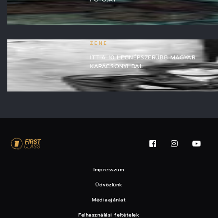
ZENE
ITT A 10 LEGNÉPSZERŰBB MAGYAR
KARÁCSONYI DAL
Impresszum
Üdvözlünk
Médiaajánlat
Felhasználási feltételek