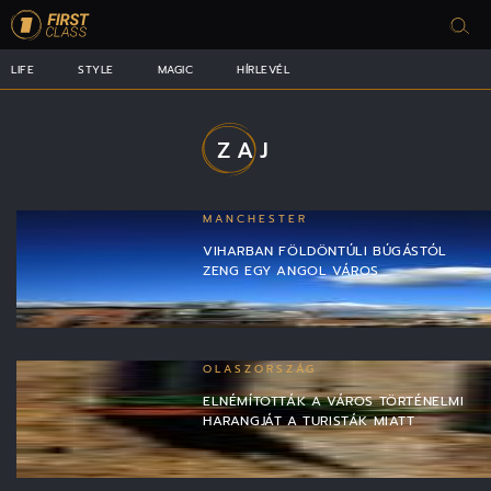
LIFE
STYLE
MAGIC
HÍRLEVÉL
ZAJ
MANCHESTER
VIHARBAN FÖLDÖNTÚLI BÚGÁSTÓL
ZENG EGY ANGOL VÁROS
OLASZORSZÁG
ELNÉMÍTOTTÁK A VÁROS TÖRTÉNELMI
HARANGJÁT A TURISTÁK MIATT