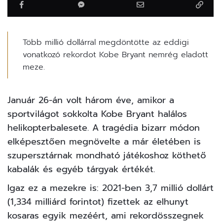
Több millió dollárral megdöntötte az eddigi
vonatkozó rekordot Kobe Bryant nemrég eladott
meze.
Január 26-án volt három éve, amikor a
sportvilágot sokkolta Kobe Bryant halálos
helikopterbalesete. A tragédia bizarr módon
elképesztően megnövelte a már életében is
szupersztárnak mondható játékoshoz köthető
kabalák és egyéb tárgyak értékét.
Igaz ez a mezekre is: 2021-ben 3,7 millió dollárt
(1,334 milliárd forintot) fizettek az elhunyt
kosaras egyik mezéért, ami rekordösszegnek