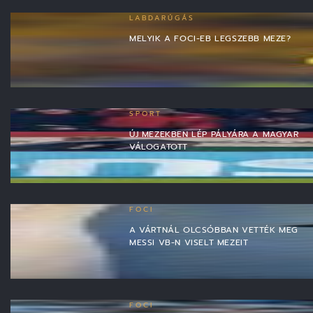
LABDARÚGÁS
MELYIK A FOCI-EB LEGSZEBB MEZE?
SPORT
ÚJ MEZEKBEN LÉP PÁLYÁRA A MAGYAR
VÁLOGATOTT
FOCI
A VÁRTNÁL OLCSÓBBAN VETTÉK MEG
MESSI VB-N VISELT MEZEIT
FOCI