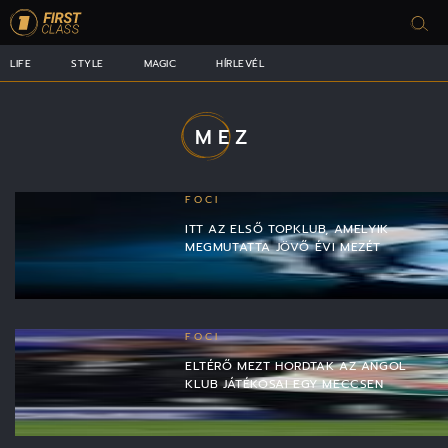
LIFE
STYLE
MAGIC
HÍRLEVÉL
MEZ
FOCI
ITT AZ ELSŐ TOPKLUB, AMELYIK
MEGMUTATTA JÖVŐ ÉVI MEZÉT
FOCI
ELTÉRŐ MEZT HORDTAK AZ ANGOL
KLUB JÁTÉKOSAI EGY MECCSEN