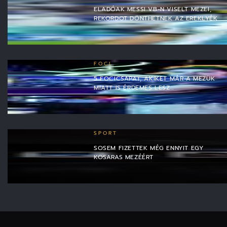
ELADÓAK MESSI VB-N VISELT MEZEI,
REKORDOT DÖNTHETNEK AZ EREKLYÉK
FOCI
5 FOCICSAPAT, AKIKET MÁR A MEZÜK
MIATT IS ÉRDEMES LESZ…
SPORT
SOSEM FIZETTEK MÉG ENNYIT EGY
KOSARAS MEZÉÉRT