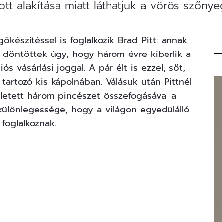
tt alakítása miatt láthatjuk a vörös szőnye
készítéssel is foglalkozik Brad Pitt: annak
 döntöttek úgy, hogy három évre kibérlik a
ós vásárlási joggal. A pár élt is ezzel, sőt,
tartozó kis kápolnában. Válásuk után Pittnél
etett három pincészet összefogásával a
 különlegessége, hogy a világon egyedülálló
foglalkoznak.