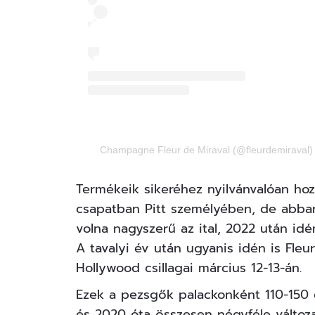
Champagne Fleur de Miraval (@fleurdemiraval) 
Termékeik sikeréhez nyilvánvalóan hoz
csapatban Pitt személyében, de abban
volna nagyszerű az ital, 2022 után idé
A tavalyi év után ugyanis idén is Fle
Hollywood csillagai március 12-13-án.
Ezek a pezsgők palackonként 110-150 
és 2020 óta összesen négyféle változa