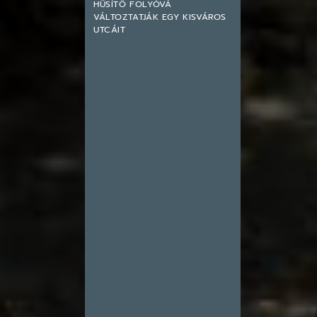
HŰSÍTŐ FOLYÓVÁ
VÁLTOZTATJÁK EGY KISVÁROS
UTCÁIT