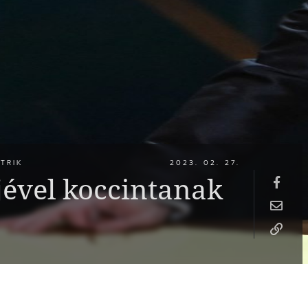
TRIK
2023. 02. 27.
jével koccintanak