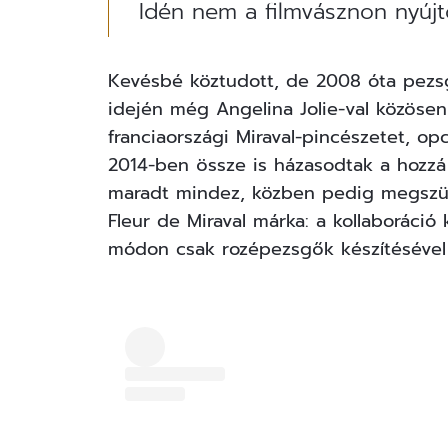
Idén nem a filmvásznon nyújto
Kevésbé köztudott, de 2008 óta pezsgő
idején még Angelina Jolie-val közösen
franciaországi Miraval-pincészetet, opci
2014-ben össze is házasodtak a hozzá 
maradt mindez, közben pedig megszül
Fleur de Miraval márka: a kollaboráció
módon csak rozépezsgők készítésével 