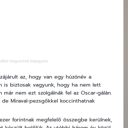
által megosztott bejegyzés
zájárult az, hogy van egy húzónév a
 is biztosak vagyunk, hogy ha nem lett
n már nem ezt szolgálnák fel az Oscar-gálán.
ur de Miraval-pezsgőkkel koccinthatnak
ezer forintnak megfelelő összegbe kerülnek,
t készült belőlük. Az utóbbi három év közül