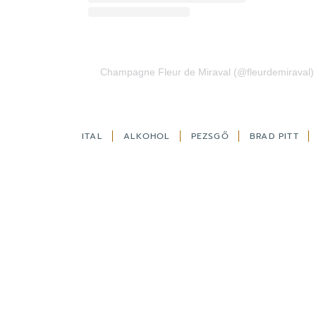
Champagne Fleur de Miraval (@fleurdemiraval) 
ITAL
ALKOHOL
PEZSGŐ
BRAD PITT