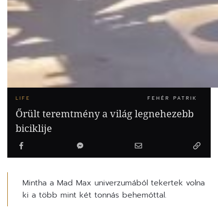
LIFE
FEHÉR PATRIK
Őrült teremtmény a világ legnehezebb
biciklije
Mintha a Mad Max univerzumából tekertek volna
ki a több mint két tonnás behemóttal.