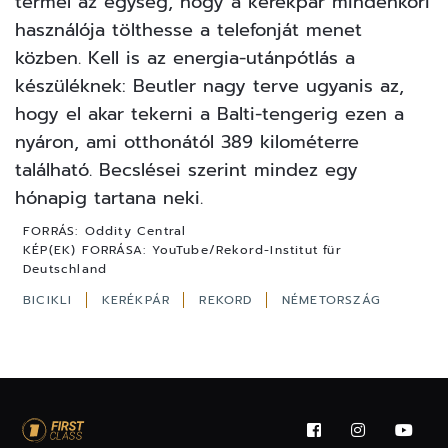
termel az egység, hogy a kerékpár mindenkori
használója tölthesse a telefonját menet
közben. Kell is az energia-utánpótlás a
készüléknek: Beutler nagy terve ugyanis az,
hogy el akar tekerni a Balti-tengerig ezen a
nyáron, ami otthonától 389 kilométerre
található. Becslései szerint mindez egy
hónapig tartana neki.
FORRÁS:
Oddity Central
KÉP(EK) FORRÁSA:
YouTube/Rekord-Institut für
Deutschland
BICIKLI
KERÉKPÁR
REKORD
NÉMETORSZÁG