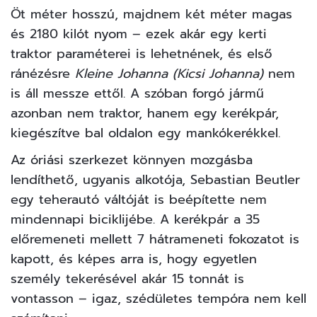
Öt méter hosszú, majdnem két méter magas
és 2180 kilót nyom – ezek akár egy kerti
traktor paraméterei is lehetnének, és első
ránézésre
Kleine Johanna (Kicsi Johanna)
nem
is áll messze ettől. A szóban forgó jármű
azonban nem traktor, hanem egy kerékpár,
kiegészítve bal oldalon egy mankókerékkel.
Az óriási szerkezet könnyen mozgásba
lendíthető, ugyanis alkotója, Sebastian Beutler
egy teherautó váltóját is beépítette nem
mindennapi biciklijébe. A kerékpár a 35
előremeneti mellett 7 hátrameneti fokozatot is
kapott, és képes arra is, hogy egyetlen
személy tekerésével akár 15 tonnát is
vontasson – igaz, szédületes tempóra nem kell