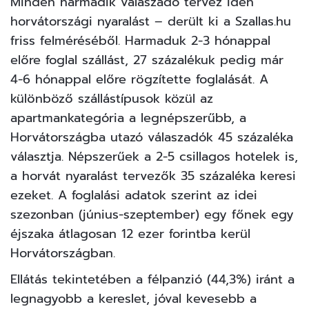
Minden harmadik válaszadó tervez idén
horvátországi nyaralást – derült ki a Szallas.hu
friss felméréséből. Harmaduk 2-3 hónappal
előre foglal szállást, 27 százalékuk pedig már
4-6 hónappal előre rögzítette foglalását. A
különböző szállástípusok közül az
apartmankategória a legnépszerűbb, a
Horvátországba utazó válaszadók 45 százaléka
választja. Népszerűek a 2-5 csillagos hotelek is,
a horvát nyaralást tervezők 35 százaléka keresi
ezeket. A foglalási adatok szerint az idei
szezonban (június-szeptember) egy főnek egy
éjszaka átlagosan 12 ezer forintba kerül
Horvátországban.
Ellátás tekintetében a félpanzió (44,3%) iránt a
legnagyobb a kereslet, jóval kevesebb a