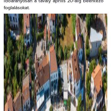
időarányosan a tavaly április 20-áig beérkező
foglalásokat.