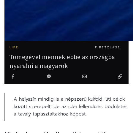
LIFE
FIRSTCLASS
Tömegével mennek ebbe az országba
nyaralni a magyarok
A helyszín mindig is a népszerű külföldi úti célok
között szerepelt, de az idei fellendülés bődületes
a tavaly tapasztaltakhoz képest.