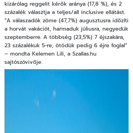
kizárólag reggelit kérők aránya (17,8 %), és 2
százalék választja a teljes/all inclusive ellátást.
“A válaszadók zöme (47,7%) augusztusra időzíti
a horvát vakációt, harmaduk júliusra, negyedük
szeptemberre. A többség (23,5%) 7 éjszakára,
23 százalékuk 5-re, ötödük pedig 6 éjre foglal”
– mondta Kelemen Lili, a Szallas.hu
sajtószóvivője.