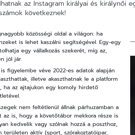
hatnak az Instagram királyai és királynői 
 számok következnek!
nagyobb közösségi oldal a világon: ha
zeket is lehet kaszálni segítségével. Egy-egy
olhatja egy vállalkozás szekerét, míg az,
 jól jár.
is figyelembe véve 2022-es adatok alapján
szthattak, illetve akaszthatnak le a platform
, ha az ajtajukon egy komoly hirdető
letével.
szegek nem feltétlenül állnak párhuzamban a
t az is, hogy a követőtábor mekkora része is
nyan kedvelik vagy szólnak hozzá a poszthoz,
n területen aktív (sport, szórakoztatóipar,