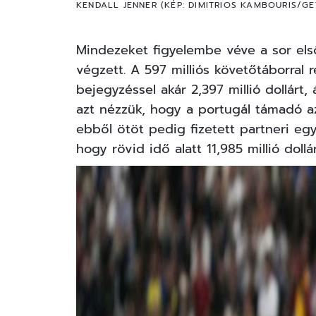
KENDALL JENNER (KÉP: DIMITRIOS KAMBOURIS/
Mindezeket figyelembe véve a sor első
végzett. A 597 milliós követőtáborral 
bejegyzéssel akár 2,397 millió dollárt, 
azt nézzük, hogy a portugál támadó az
ebből ötöt pedig fizetett partneri eg
hogy rövid idő alatt 11,985 millió dollár