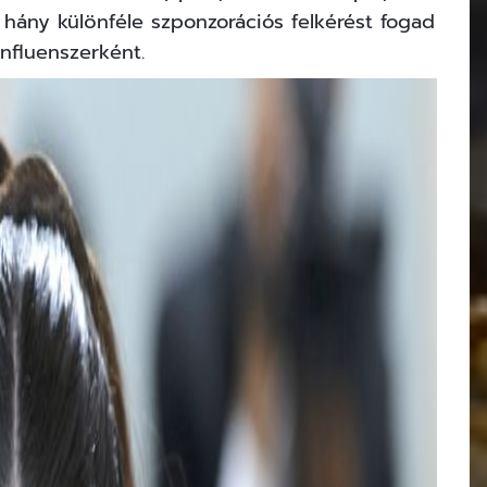
 hány különféle szponzorációs felkérést fogad
influenszerként.