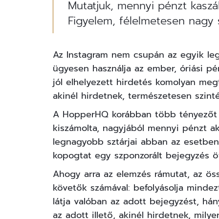
Mutatjuk, mennyi pénzt kaszál
Figyelem, félelmetesen nagy
Az Instagram nem csupán az egyik leg
ügyesen használja az ember, óriási pén
jól elhelyezett hirdetés komolyan megt
akinél hirdetnek, természetesen szintén
A
HopperHQ
korábban több tényezőt 
kiszámolta, nagyjából mennyi pénzt aka
legnagyobb sztárjai abban az esetben
kopogtat egy szponzorált bejegyzés öt
Ahogy arra az elemzés rámutat, az ös
követők számával: befolyásolja mindez
látja valóban az adott bejegyzést, há
az adott illető, akinél hirdetnek, milye