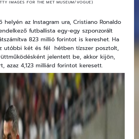
GETTY IMAGES FOR THE MET MUSEUM/VOGUE)
 helyén az Instagram ura, Cristiano Ronaldo
rendelkező futballista egy-egy szponzorált
átszámítva 823 millió forintot is kereshet. Ha
 utóbbi két és fél hétben tízszer posztolt,
yüttműködésként jelentett be, akkor kijön,
t, azaz 4,123 milliárd forintot keresett.