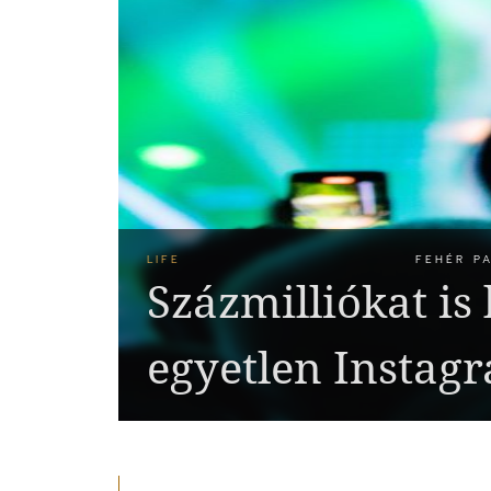
LIFE
FEHÉR PA
Százmilliókat is 
egyetlen Instagr