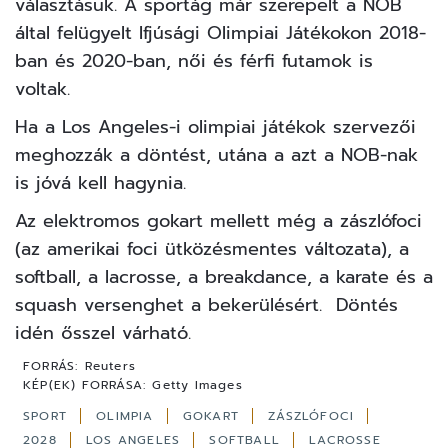
választásuk. A sportág már szerepelt a NOB
által felügyelt Ifjúsági Olimpiai Játékokon 2018-
ban és 2020-ban, női és férfi futamok is
voltak.
Ha a Los Angeles-i olimpiai játékok szervezői
meghozzák a döntést, utána a azt a NOB-nak
is jóvá kell hagynia.
Az elektromos gokart mellett még a zászlófoci
(az amerikai foci ütközésmentes változata), a
softball, a lacrosse, a breakdance, a karate és a
squash versenghet a bekerülésért. Döntés
idén ősszel várható.
FORRÁS:
Reuters
KÉP(EK) FORRÁSA:
Getty Images
SPORT
OLIMPIA
GOKART
ZÁSZLÓFOCI
2028
LOS ANGELES
SOFTBALL
LACROSSE