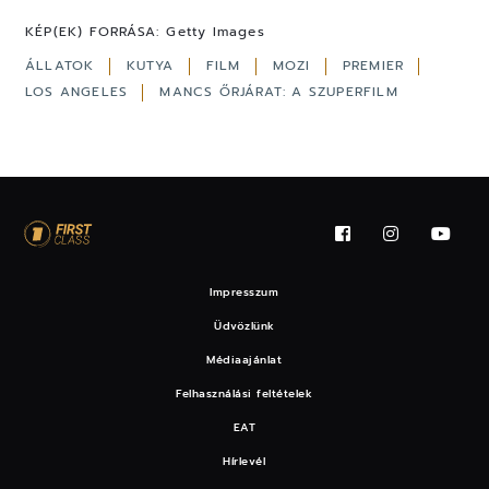
KÉP(EK) FORRÁSA:
Getty Images
ÁLLATOK
KUTYA
FILM
MOZI
PREMIER
LOS ANGELES
MANCS ŐRJÁRAT: A SZUPERFILM
Impresszum
Üdvözlünk
Médiaajánlat
Felhasználási feltételek
EAT
Hírlevél