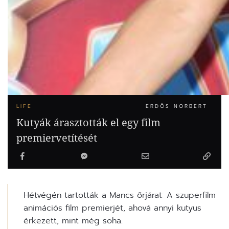
LIFE
ERDŐS NORBERT
Kutyák árasztották el egy film
premiervetítését
Hétvégén tartották a Mancs őrjárat: A szuperfilm
animációs film premierjét, ahová annyi kutyus
érkezett, mint még soha.