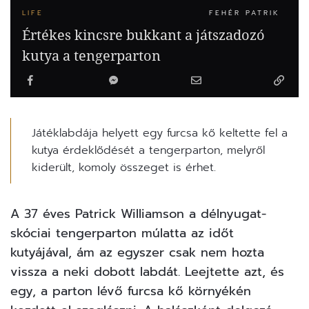
LIFE
FEHÉR PATRIK
Értékes kincsre bukkant a játszadozó
kutya a tengerparton
Játéklabdája helyett egy furcsa kő keltette fel a
kutya érdeklődését a tengerparton, melyről
kiderült, komoly összeget is érhet.
A 37 éves Patrick Williamson a délnyugat-
skóciai tengerparton múlatta az időt
kutyájával, ám az egyszer csak nem hozta
vissza a neki dobott labdát. Leejtette azt, és
egy, a parton lévő furcsa kő környékén