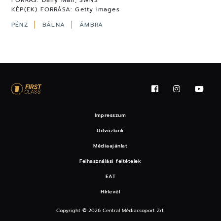
KÉP(EK) FORRÁSA:
Getty Images
PÉNZ
BÁLNA
ÁMBRA
Impresszum
Üdvözlünk
Médiaajánlat
Felhasználási feltételek
EAT
Hírlevél
Copyright © 2026 Central Médiacsoport Zrt.