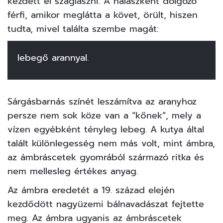
kezdett el szaglászni. A halászként dolgozó
férfi, amikor meglátta a követ, örült, hiszen
tudta, mivel találta szembe magát:
lebegő arannyal.
Sárgásbarnás színét leszámítva az aranyhoz
persze nem sok köze van a “kőnek”, mely a
vízen egyébként tényleg lebeg. A kutya által
talált különlegesség nem más volt, mint ámbra,
az ámbráscetek gyomrából származó ritka és
nem mellesleg értékes anyag.
Az ámbra eredetét a 19. század elején
kezdődött nagyüzemi bálnavadászat fejtette
meg. Az ámbra ugyanis az ámbráscetek