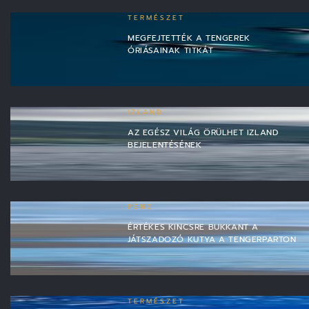
TERMÉSZET
MEGFEJTETTÉK A TENGEREK
ÓRIÁSAINAK TITKÁT
IZLAND
AZ EGÉSZ VILÁG ÖRÜLHET IZLAND
BEJELENTÉSÉNEK
PÉNZ
ÉRTÉKES KINCSRE BUKKANT A
JÁTSZADOZÓ KUTYA A TENGERPARTON
TERMÉSZET