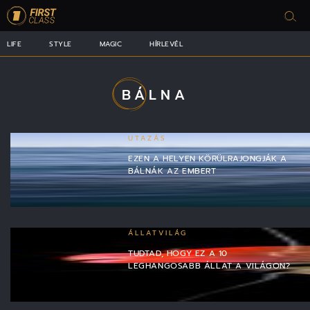
LIFE
STYLE
MAGIC
HÍRLEVÉL
BÁLNA
UTAZÁS
EZEN A HELYEN KÖRÜLRAJONGJÁK A
BÁLNÁK AZ EMBERT
ÁLLATVILÁG
TUDTAD, HOGY EZ A 10
LEGHANGOSABB ÁLLAT A VILÁGON?