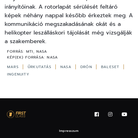
irányítóinak. A rotorlapát sérülését feltáró
képek néhány nappal később érkeztek meg. A
kommunikáció megszakadásának okát és a
helikopter leszálláskori tájolását még vizsgálják
a szakemberek.
FORRÁS:
MTI, NASA
KÉP(EK) FORRÁSA:
NASA
MARS
ŰRKUTATÁS
NASA
DRÓN
BALESET
INGENUITY
Impresszum