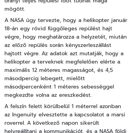
órányi teljes repülési időt tudhat maga
mögött.
A NASA úgy tervezte, hogy a helikopter január
18-án egy rövid függőleges repülést hajt
végre, hogy meghatározza a helyzetét, miután
az előző repülés során kényszerleszállást
hajtott végre. Az adatok azt mutatják, hogy a
helikopter a terveknek megfelelően elérte a
maximális 12 méteres magasságot, és 4,5
másodpercig lebegett, mielőtt
másodpercenként 1 méteres sebességgel
megkezdte volna az ereszkedést.
A felszín felett körülbelül 1 méterrel azonban
az Ingenuity elvesztette a kapcsolatot a marsi
roverrel. A következő napon sikerült
helyreállítani a kommunikációt, és a NASA földi